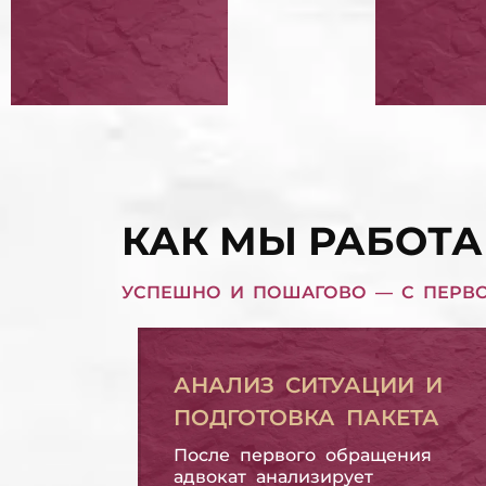
ИМУЩЕСТВА
В БА
СНЯТИЕ АРЕСТА С ИМУЩЕСТВА
ЗАМОРОЗИТЬ КРЕДИТ В БАНКЕ
ЗАЩИТА ПРАВ
ВЫКУ
ЗАЕМЩИКА
ОБЯЗ
ЗАЩИТА ПРАВ ЗАЕМЩИКА
ВЫКУП КРЕДИТНЫХ ОБЯЗАТЕЛЬСТВ
КАК МЫ РАБОТА
УСПЕШНО И ПОШАГОВО — С ПЕРВ
АНАЛИЗ СИТУАЦИИ И
ПОДГОТОВКА ПАКЕТА
После первого обращения
адвокат анализирует