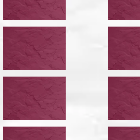
ПЕРЕГОВОРЫ С КРЕДИТОРАМИ
ПРОВЕСТИ РЕСТРУКТУРИЗАЦИЮ
СУД С БАНКОМ
ПОМ
СУД С БАНКОМ
ИПОТ
ЗАЁМ
ПОМОЩЬ ИПОТЕЧНЫМ ЗАЁМЩИКАМ
СНЯТИЕ АРЕСТА С
ОТМЕ
ИПОТЕЧНОЙ
ИСПО
КВАРТИРЫ
СБОР
СНЯТИЕ АРЕСТА С ИПОТЕЧНОЙ КВАРТИРЫ
ОТМЕНА ИСПОЛНИТЕЛЬНОГО СБОРА
СНЯТИЕ АРЕСТА С
ЗАМО