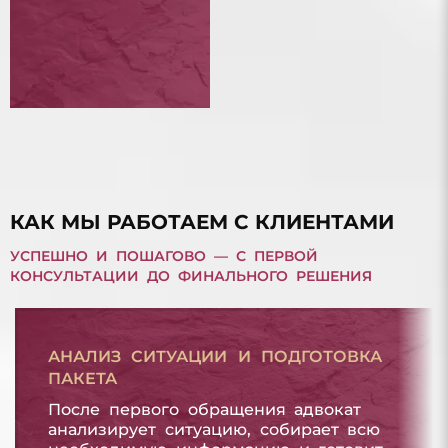
ЛИЦА
БАНКРОТСТВО ФИЗИЧЕСКОГО ЛИЦА
ДОЛГ ПО МИКРОЗАЙМУ
ДОЛГ ПО МИКРОЗАЙМУ
КАК МЫ РАБОТАЕМ С КЛИЕНТАМИ
УСПЕШНО И ПОШАГОВО — С ПЕРВОЙ
КОНСУЛЬТАЦИИ ДО ФИНАЛЬНОГО РЕШЕНИЯ
АНАЛИЗ СИТУАЦИИ И ПОДГОТОВКА
ПАКЕТА
После первого обращения адвокат
анализирует ситуацию, собирает всю