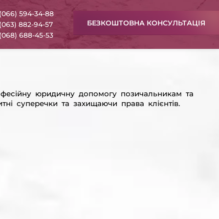
(066) 594-34-88
БЕЗКОШТОВНА КОНСУЛЬТАЦІЯ
(063) 882-94-57
(068) 688-45-53
офесійну юридичну допомогу позичальникам та
тні суперечки та захищаючи права клієнтів.