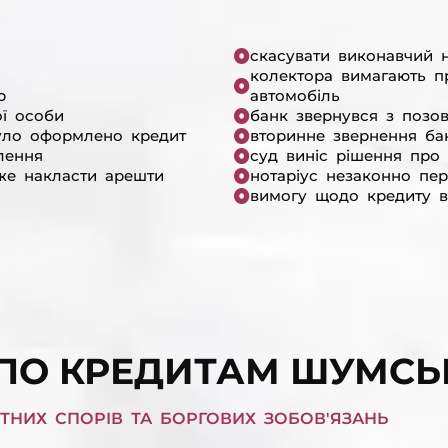
скасувати виконавчий н
колектора вимагають п
р
автомобіль
ої особи
банк звернувся з позо
уло оформлено кредит
вторинне звернення ба
лення
суд виніс рішення про 
же накласти арешти
нотаріус незаконно пе
вимогу щодо кредиту в
 ПО КРЕДИТАМ ШУМСЬ
НИХ СПОРІВ ТА БОРГОВИХ ЗОБОВ'ЯЗАНЬ