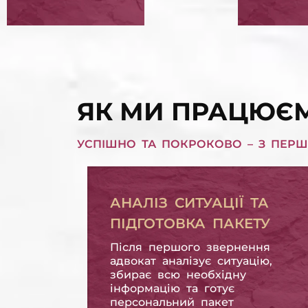
ЗАХИСТ ПРАВ
ВИКУ
ПОЗИЧАЛЬНИКА
ЗОБО
ЗАХИСТ ПРАВ ПОЗИЧАЛЬНИКА
ВИКУП КРЕДИТНИХ ЗОБОВ'ЯЗАНЬ
ЯК МИ ПРАЦЮЄМ
УСПІШНО ТА ПОКРОКОВО – З ПЕРШ
АНАЛІЗ СИТУАЦІЇ ТА
ПІДГОТОВКА ПАКЕТУ
Після першого звернення
адвокат аналізує ситуацію,
збирає всю необхідну
інформацію та готує
персональний пакет