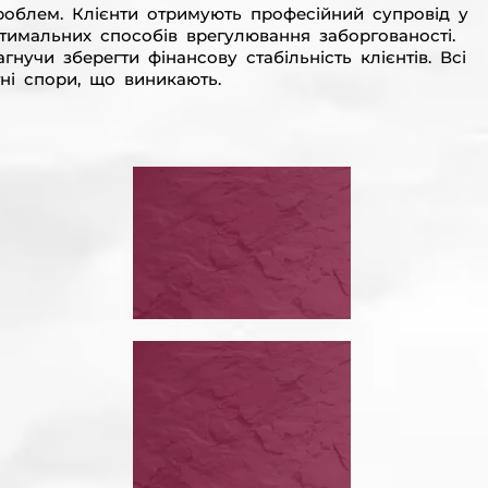
облем. Клієнти отримують професійний супровід у
оптимальних способів врегулювання заборгованості.
учи зберегти фінансову стабільність клієнтів. Всі
ні спори, що виникають.
ЙСНИМ
ЗУПИНИТИ
ГОВІР
ВИКОНАВЧЕ
ПРОВАДЖЕННЯ
ЗУПИНИТИ ВИКОНАВЧЕ ПРОВАДЖЕННЯ