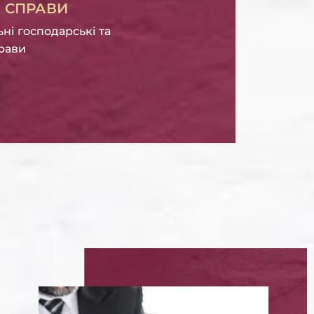
І СПРАВИ
ьні господарські та
прави