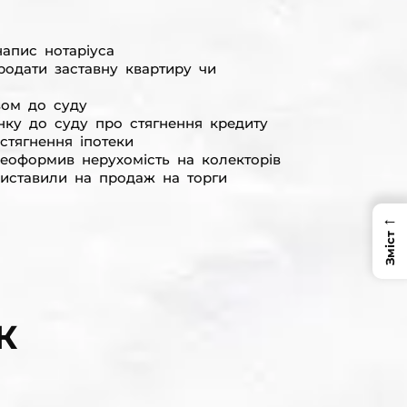
апис нотаріуса
родати заставну квартиру чи
вом до суду
нку до суду про стягнення кредиту
стягнення іпотеки
реоформив нерухомість на колекторів
иставили на продаж на торги
←
Зміст
К