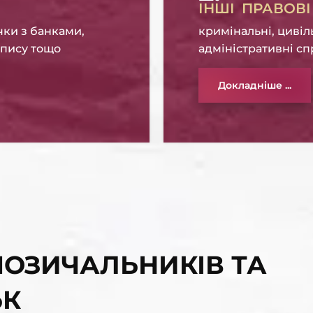
ІНШІ ПРАВОВ
чки з банками,
кримінальні, цивіл
апису тощо
адміністративні с
Докладніше ...
ОЗИЧАЛЬНИКІВ ТА
ЬК