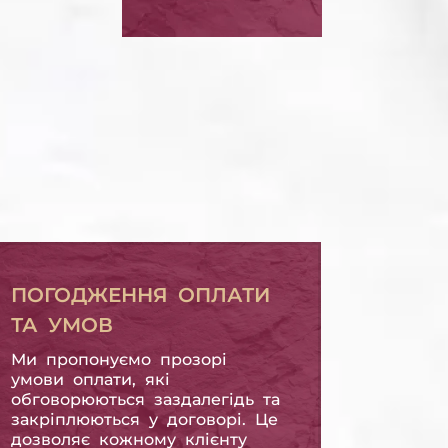
БОРГ З
МІКРОПОЗИКИ
БОРГ З МІКРОПОЗИКИ
ПОГОДЖЕННЯ ОПЛАТИ
ТА УМОВ
Ми пропонуємо прозорі
умови оплати, які
обговорюються заздалегідь та
закріплюються у договорі. Це
дозволяє кожному клієнту