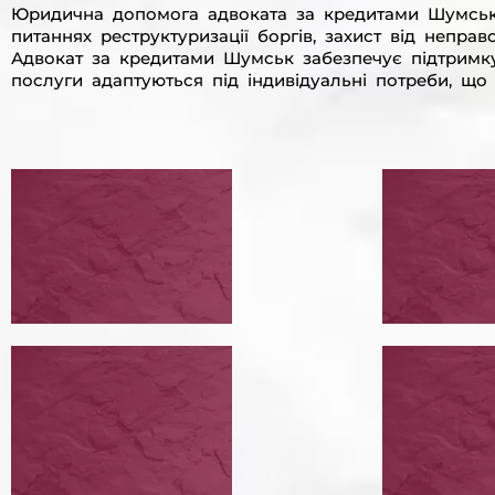
Юридична допомога адвоката за кредитами Шумськ
питаннях реструктуризації боргів, захист від непра
Адвокат за кредитами Шумськ забезпечує підтримку у
послуги адаптуються під індивідуальні потреби, щ
ПЕРЕГОВОРИ ІЗ
ПРОВ
КРЕДИТОРАМИ
РЕСТ
ПЕРЕГОВОРИ ІЗ КРЕДИТОРАМИ
ПРОВЕСТИ РЕСТРУКТУРИЗАЦІЮ