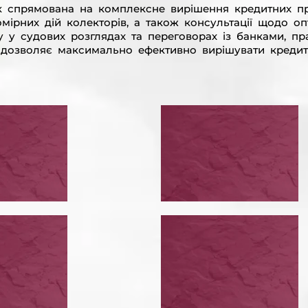
 спрямована на комплексне вирішення кредитних пр
вомірних дій колекторів, а також консультації щодо 
 судових розглядах та переговорах із банками, прагн
о дозволяє максимально ефективно вирішувати кредит
ЕСТИ
ВИЗНАТИ НЕДІ
РУКТУРИЗАЦІЮ
КРЕДИТНИЙ ДО
ВИЗНАТИ НЕДІЙСНИМ КРЕДИТНИЙ ДОГОВІР