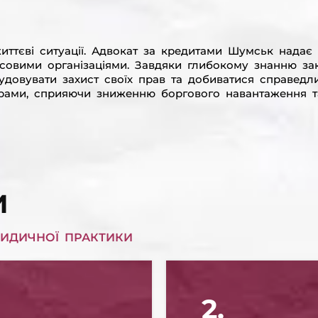
иттєві ситуації. Адвокат за кредитами Шумськ надає 
нсовими організаціями. Завдяки глибокому знанню за
овувати захист своїх прав та добиватися справедлив
орами, сприяючи зниженню боргового навантаження т
И
ИДИЧНОЇ ПРАКТИКИ
2.