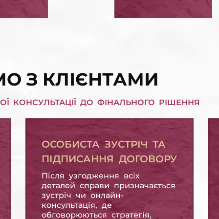
РІШЕННЯ СУДУ ЩОДО КРЕДИТУ ПІД ЗАСТАВУ КВАРТИРИ
П КРЕДИТНИХ
СПИСАТИ ПЕНІ,
В'ЯЗАНЬ
ШТРАФИ
СПИСАТИ ПЕНІ, ШТРАФИ
О З КЛІЄНТАМИ
ОЇ КОНСУЛЬТАЦІЇ ДО ФІНАЛЬНОГО РІШЕННЯ
ОСОБИСТА ЗУСТРІЧ ТА
ПІДПИСАННЯ ДОГОВОРУ
Після узгодження всіх
деталей справи призначається
зустріч чи онлайн-
консультація, де
обговорюються стратегія,