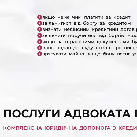
якщо нема чим платити за кредит
звільнитися від боргу за кредитом
визнати недійсним кредитний догові
звільнити поручителя від боргів інш
якщо за втраченими документами б
банк подав до суду позов про висе
врятувати майно, якщо банк встиг у
ПОСЛУГИ АДВОКАТА
КОМПЛЕКСНА ЮРИДИЧНА ДОПОМОГА З КРЕДИТ