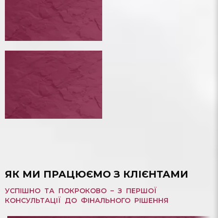
ЗМЕНШИТИ ВІДСОТКОВУ СТАВКУ КРЕДИТУ
БАНКРУТСТВО ФІЗИЧНОЇ ОСОБИ
БАНКРУТСТВО ФІЗИЧНОЇ ОСОБИ
БОРГ З МІКРОПОЗИКИ
БОРГ З МІКРОПОЗИКИ
ЯК МИ ПРАЦЮЄМО З КЛІЄНТАМИ
УСПІШНО ТА ПОКРОКОВО – З ПЕРШОЇ
КОНСУЛЬТАЦІЇ ДО ФІНАЛЬНОГО РІШЕННЯ