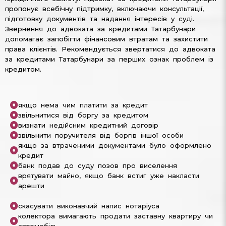
пропонує всебічну підтримку, включаючи консультації,
підготовку документів та надання інтересів у суді.
Звернення до адвоката за кредитами Татарбунари
допомагає запобігти фінансовим втратам та захистити
права клієнтів. Рекомендується звертатися до адвоката
за кредитами Татарбунари за перших ознак проблем із
кредитом.
якщо нема чим платити за кредит
звільнитися від боргу за кредитом
визнати недійсним кредитний договір
звільнити поручителя від боргів іншої особи
якщо за втраченими документами було оформлено
кредит
банк подав до суду позов про виселення
врятувати майно, якщо банк встиг уже накласти
арешти
скасувати виконавчий напис нотаріуса
колектора вимагають продати заставну квартиру чи
автомобіль