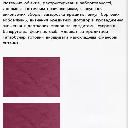
іпотечних об'єктів, реструктуризація заборгованості,
допомога іпотечним позичальникам, скасування
виконавчих зборів, заморозка кредитів, викуп боргових
зобов'язань, визнання кредитних договорів провадження,
зниження відсоткових ставок за кредитами, супровід
банкрутства фізичних осіб. Адвокат за кредитами
Татарбунар готовий вирішувати найскладніші фінансові
питання.
ПЕРЕГОВОРИ ІЗ КРЕДИТОРАМИ
ПЕРЕГОВОРИ ІЗ КРЕДИТОРАМИ