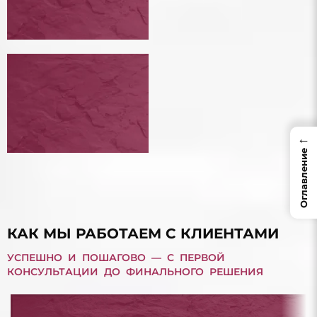
БАНКРОТСТВО ФИЗИЧЕСКОГО
ЛИЦА
БАНКРОТСТВО ФИЗИЧЕСКОГО ЛИЦА
←
Оглавление
ДОЛГ ПО МИКРОЗАЙМУ
ДОЛГ ПО МИКРОЗАЙМУ
КАК МЫ РАБОТАЕМ С КЛИЕНТАМИ
УСПЕШНО И ПОШАГОВО — С ПЕРВОЙ
КОНСУЛЬТАЦИИ ДО ФИНАЛЬНОГО РЕШЕНИЯ