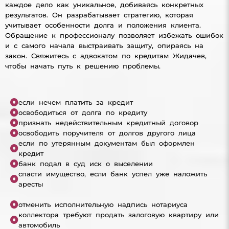
каждое дело как уникальное, добиваясь конкретных
результатов. Он разрабатывает стратегию, которая
учитывает особенности долга и положения клиента.
Обращение к профессионалу позволяет избежать ошибок
и с самого начала выстраивать защиту, опираясь на
закон. Свяжитесь с адвокатом по кредитам Жидачев,
чтобы начать путь к решению проблемы.
если нечем платить за кредит
освободиться от долга по кредиту
признать недействительным кредитный договор
освободить поручителя от долгов другого лица
если по утерянным документам был оформлен
кредит
банк подал в суд иск о выселении
спасти имущество, если банк успел уже наложить
аресты
отменить исполнительную надпись нотариуса
коллектора требуют продать залоговую квартиру или
автомобиль