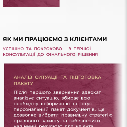
БОРГ З МІКРОПОЗИКИ
БОРГ З МІКРОПОЗИКИ
ЯК МИ ПРАЦЮЄМО З КЛІЄНТАМИ
УСПІШНО ТА ПОКРОКОВО – З ПЕРШОЇ
КОНСУЛЬТАЦІЇ ДО ФІНАЛЬНОГО РІШЕННЯ
АНАЛІЗ СИТУАЦІЇ ТА ПІДГОТОВКА
ПАКЕТУ
Після першого звернення адвокат
аналізує ситуацію, збирає всю
необхідну інформацію та готує
персональний пакет документів. Це
дозволяє вибрати правильну стратегію
правового захисту та забезпечити
надійний результат для клієнта.