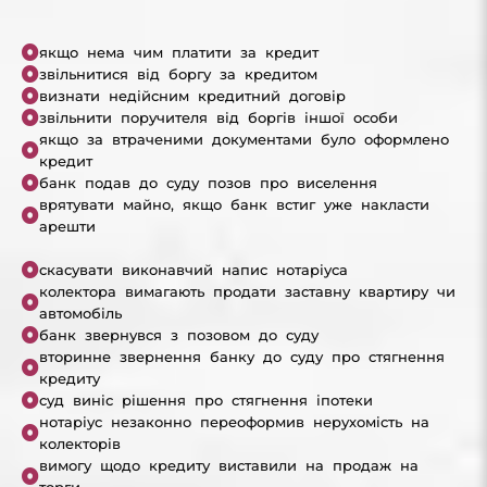
якщо нема чим платити за кредит
звільнитися від боргу за кредитом
визнати недійсним кредитний договір
звільнити поручителя від боргів іншої особи
якщо за втраченими документами було оформлено
кредит
банк подав до суду позов про виселення
врятувати майно, якщо банк встиг уже накласти
арешти
скасувати виконавчий напис нотаріуса
колектора вимагають продати заставну квартиру чи
автомобіль
банк звернувся з позовом до суду
вторинне звернення банку до суду про стягнення
кредиту
суд виніс рішення про стягнення іпотеки
нотаріус незаконно переоформив нерухомість на
колекторів
вимогу щодо кредиту виставили на продаж на
торги