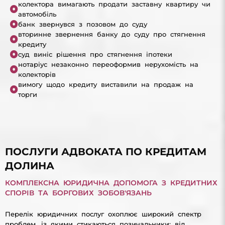
колектора вимагають продати заставну квартиру чи
автомобіль
банк звернувся з позовом до суду
вторинне звернення банку до суду про стягнення
кредиту
суд виніс рішення про стягнення іпотеки
нотаріус незаконно переоформив нерухомість на
колекторів
вимогу щодо кредиту виставили на продаж на
торги
ПОСЛУГИ АДВОКАТА ПО КРЕДИТАМ
ДОЛИНА
КОМПЛЕКСНА ЮРИДИЧНА ДОПОМОГА З КРЕДИТНИХ
СПОРІВ ТА БОРГОВИХ ЗОБОВ'ЯЗАНЬ
Перелік юридичних послуг охоплює широкий спектр
проблем, із якими стикаються позичальники: від