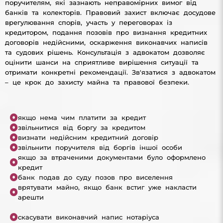
поручителям, які зазнають неправомірних вимог від
банків та колекторів. Правовий захист включає досудове
врегулювання спорів, участь у переговорах із
кредитором, подання позовів про визнання кредитних
договорів недійсними, оскарження виконавчих написів
та судових рішень. Консультація з адвокатом дозволяє
оцінити шанси на сприятливе вирішення ситуації та
отримати конкретні рекомендації. Зв'язатися з адвокатом
– це крок до захисту майна та правової безпеки.
якщо нема чим платити за кредит
звільнитися від боргу за кредитом
визнати недійсним кредитний договір
звільнити поручителя від боргів іншої особи
якщо за втраченими документами було оформлено
кредит
банк подав до суду позов про виселення
врятувати майно, якщо банк встиг уже накласти
арешти
скасувати виконавчий напис нотаріуса