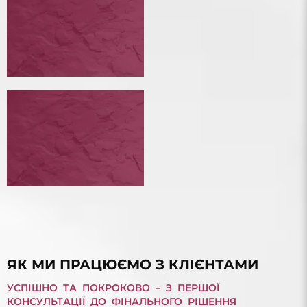
КРЕДИТУ
ЗМЕНШИТИ ВІДСОТКОВУ СТАВКУ КРЕДИТУ
БАНКРУТСТВО ФІЗИЧНОЇ ОСОБИ
БАНКРУТСТВО ФІЗИЧНОЇ ОСОБИ
БОРГ З МІКРОПОЗИКИ
БОРГ З МІКРОПОЗИКИ
ЯК МИ ПРАЦЮЄМО З КЛІЄНТАМИ
УСПІШНО ТА ПОКРОКОВО – З ПЕРШОЇ
КОНСУЛЬТАЦІЇ ДО ФІНАЛЬНОГО РІШЕННЯ