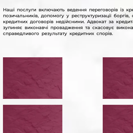
Наші послуги включають ведення переговорів із кре
позичальників, допомогу у реструктуризації боргів
кредитних договорів недійсними. Адвокат за креди
зупиняє виконавчі провадження та скасовує викона
справедливого результату кредитних спорів.
ПЕРЕГОВОРИ ІЗ
ПРОВ
КРЕДИТОРАМИ
РЕСТ
ПЕРЕГОВОРИ ІЗ КРЕДИТОРАМИ
ПРОВЕСТИ РЕСТРУКТУРИЗАЦІЮ