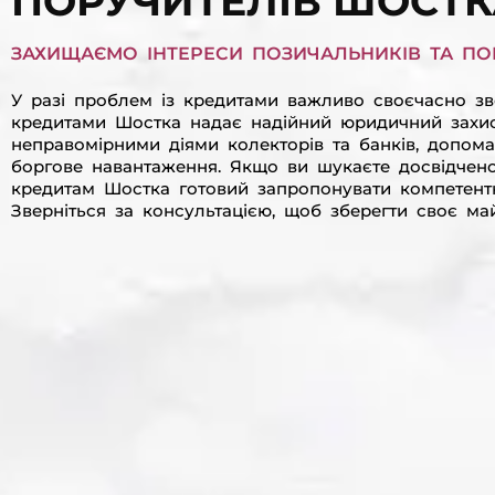
ПОРУЧИТЕЛІВ ШОСТ
ЗАХИЩАЄМО ІНТЕРЕСИ ПОЗИЧАЛЬНИКІВ ТА ПОР
У разі проблем із кредитами важливо своєчасно з
кредитами Шостка надає надійний юридичний захис
неправомірними діями колекторів та банків, допом
боргове навантаження. Якщо ви шукаєте досвідчено
кредитам Шостка готовий запропонувати компетентн
Зверніться за консультацією, щоб зберегти своє ма