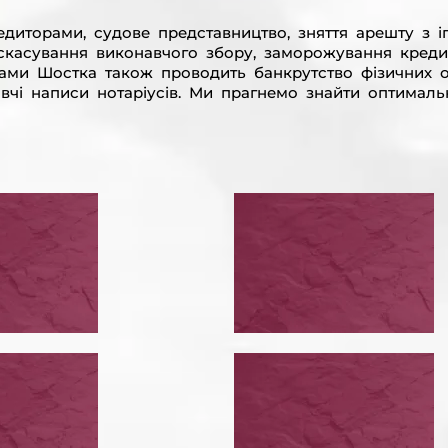
диторами, судове представництво, зняття арешту з іп
, скасування виконавчого збору, заморожування креди
тами Шостка також проводить банкрутство фізичних о
вчі написи нотаріусів. Ми прагнемо знайти оптималь
ЕСТИ
ВИЗНАТИ НЕДІ
РУКТУРИЗАЦІЮ
КРЕДИТНИЙ ДО
ВИЗНАТИ НЕДІЙСНИМ КРЕДИТНИЙ ДОГОВІР