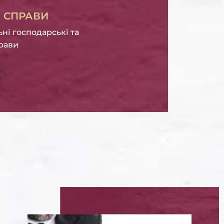
І СПРАВИ
ьні господарські та
прави