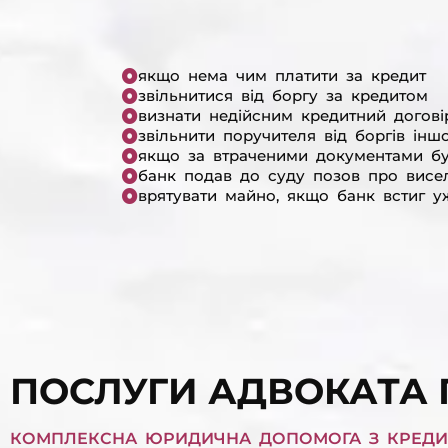
якщо нема чим платити за кредит
звільнитися від боргу за кредитом
визнати недійсним кредитний догові
звільнити поручителя від боргів інш
якщо за втраченими документами б
банк подав до суду позов про висе
врятувати майно, якщо банк встиг у
ПОСЛУГИ АДВОКАТА 
КОМПЛЕКСНА ЮРИДИЧНА ДОПОМОГА З КРЕДИТ