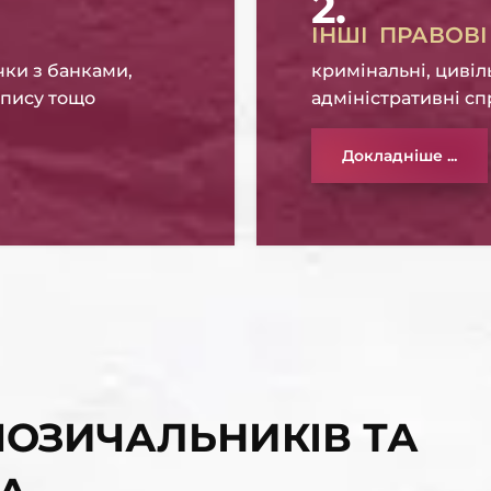
2.
ІНШІ ПРАВОВ
чки з банками,
кримінальні, цивіл
апису тощо
адміністративні с
Докладніше ...
ОЗИЧАЛЬНИКІВ ТА