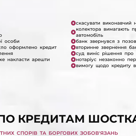
скасувати виконавчий н
колектора вимагають п
р
автомобіль
ої особи
банк звернувся з позо
уло оформлено кредит
вторинне звернення ба
лення
суд виніс рішення про 
же накласти арешти
нотаріус незаконно пе
вимогу щодо кредиту в
ПО КРЕДИТАМ ШОСТК
НИХ СПОРІВ ТА БОРГОВИХ ЗОБОВ'ЯЗАНЬ