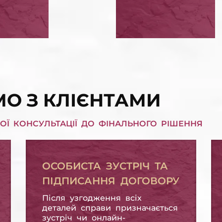
ЗАСТАВУ КВАР
РІШЕННЯ СУДУ ЩОДО КРЕДИТУ ПІД ЗАСТАВУ КВАРТИРИ
П КРЕДИТНИХ
СПИСАТИ ПЕНІ,
В'ЯЗАНЬ
ШТРАФИ
СПИСАТИ ПЕНІ, ШТРАФИ
О З КЛІЄНТАМИ
ОЇ КОНСУЛЬТАЦІЇ ДО ФІНАЛЬНОГО РІШЕННЯ
ОСОБИСТА ЗУСТРІЧ ТА
ПІДПИСАННЯ ДОГОВОРУ
Після узгодження всіх
деталей справи призначається
зустріч чи онлайн-