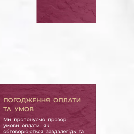
БАНКРУТСТВО ФІЗИЧНОЇ ОСОБИ
ТИРИ
БОРГ З
МІКРОПОЗИКИ
БОРГ З МІКРОПОЗИКИ
ПОГОДЖЕННЯ ОПЛАТИ
ТА УМОВ
Ми пропонуємо прозорі
умови оплати, які
обговорюються заздалегідь та