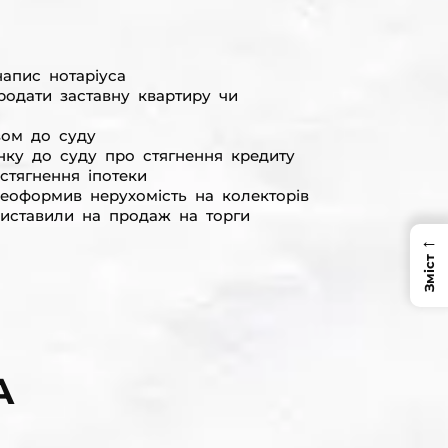
апис нотаріуса
родати заставну квартиру чи
вом до суду
нку до суду про стягнення кредиту
стягнення іпотеки
реоформив нерухомість на колекторів
иставили на продаж на торги
←
Зміст
А