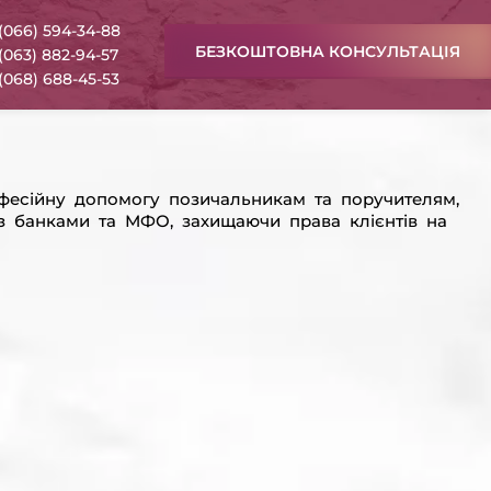
(066) 594-34-88
БЕЗКОШТОВНА КОНСУЛЬТАЦІЯ
(063) 882-94-57
(068) 688-45-53
фесійну допомогу позичальникам та поручителям,
з банками та МФО, захищаючи права клієнтів на