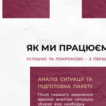
ЗНЯТТЯ АРЕШТУ З МАЙНА
ЗАМОРОЗИТИ КРЕДИТ У БАНКУ
ЗАХИСТ ПРАВ
ВИКУ
ПОЗИЧАЛЬНИКА
ЗОБО
ЗАХИСТ ПРАВ ПОЗИЧАЛЬНИКА
ВИКУП КРЕДИТНИХ ЗОБОВ'ЯЗАНЬ
ЯК МИ ПРАЦЮЄМ
УСПІШНО ТА ПОКРОКОВО – З ПЕРШ
АНАЛІЗ СИТУАЦІЇ ТА
ПІДГОТОВКА ПАКЕТУ
Після першого звернення
адвокат аналізує ситуацію,
збирає всю необхідну