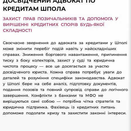
ДОСВІДЧЕНИЙ АДВОКАТ ПО
КРЕДИТАМ ШПОЛА
ЗАХИСТ ПРАВ ПОЗИЧАЛЬНИКІВ ТА ДОПОМОГА У
ВИРІШЕННІ КРЕДИТНИХ СПОРІВ БУДЬ-ЯКОЇ
СКЛАДНОСТІ
Своєчасне звернення до адвоката за кредитами у Шполі
може змінити перебіг подій навіть у найскладніших
справах. Зниження боргового навантаження, припинення
тиску з боку колекторів, захист у суді та юридична
чистота процесу — все це досягається за участю
досвідченого юриста. Кожна справа потребує уваги до
деталей та розуміння специфіки законодавства. Адвокат
у Шполі бере на себе аналіз, підготовку документів,
подання позовів та повний супровід справи до логічного
завершення. Конфлікти з банками та МФО не
вирішуються самі собою — потрібна чітка стратегія та
юридична підтримка. Фахівець із кредитних питань
допоможе подолати кризу та захистити законні інтереси.