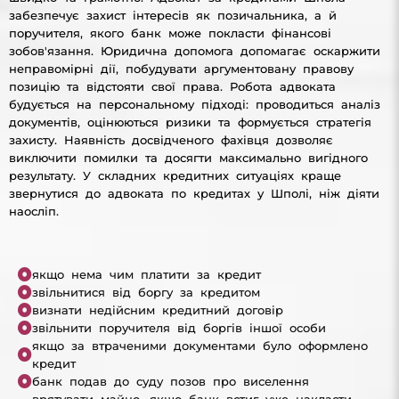
забезпечує захист інтересів як позичальника, а й
поручителя, якого банк може покласти фінансові
зобов'язання. Юридична допомога допомагає оскаржити
неправомірні дії, побудувати аргументовану правову
позицію та відстояти свої права. Робота адвоката
будується на персональному підході: проводиться аналіз
документів, оцінюються ризики та формується стратегія
захисту. Наявність досвідченого фахівця дозволяє
виключити помилки та досягти максимально вигідного
результату. У складних кредитних ситуаціях краще
звернутися до адвоката по кредитах у Шполі, ніж діяти
наосліп.
якщо нема чим платити за кредит
звільнитися від боргу за кредитом
визнати недійсним кредитний договір
звільнити поручителя від боргів іншої особи
якщо за втраченими документами було оформлено
кредит
банк подав до суду позов про виселення
врятувати майно, якщо банк встиг уже накласти