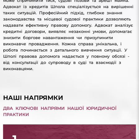
може спричинити тиск, судові позови та арешт майна.
Адвокат із кредитів Шпола спеціалізується на вирішенні
таких ситуацій. Професійний підхід, глибоке знання
законодавства та місцевої судової практики дозволяють
надавати ефективну правову допомогу. Адвокат аналізує
кредитні договори, виявляє незаконні умови, допомагає
знизити боргове навантаження чи призупинити
виконавче провадження. Кожна справа унікальна, і
робота починається з детального вивчення ситуації. У
Шполі правова допомога надається у повному обсязі -
від консультації до супроводу в суді та взаємодії з
виконавцями.
НАШІ НАПРЯМКИ
ДВА КЛЮЧОВІ НАПРЯМИ НАШОЇ ЮРИДИЧНОЇ
ПРАКТИКИ