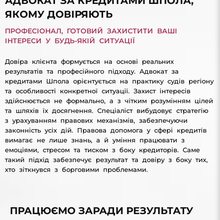
АДВОКАТ ЗА КРЕДИТАМИ ШПОЛА,
ЯКОМУ ДОВІРЯЮТЬ
ПРОФЕСІОНАЛ, ГОТОВИЙ ЗАХИСТИТИ ВАШІ
ІНТЕРЕСИ У БУДЬ-ЯКІЙ СИТУАЦІЇ
Довіра клієнта формується на основі реальних
результатів та професійного підходу. Адвокат за
кредитами Шпола орієнтується на практику судів регіону
та особливості конкретної ситуації. Захист інтересів
здійснюється не формально, а з чітким розумінням цілей
та шляхів їх досягнення. Спеціаліст вибудовує стратегію
з урахуванням правових механізмів, забезпечуючи
законність усіх дій. Правова допомога у сфері кредитів
вимагає не лише знань, а й уміння працювати з
емоціями, стресом та тиском з боку кредиторів. Саме
такий підхід забезпечує результат та довіру з боку тих,
хто зіткнувся з борговими проблемами.
ПРАЦЮЄМО ЗАРАДИ РЕЗУЛЬТАТУ