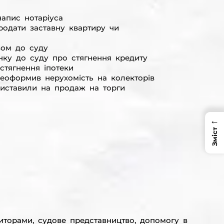
апис нотаріуса
родати заставну квартиру чи
вом до суду
нку до суду про стягнення кредиту
стягнення іпотеки
реоформив нерухомість на колекторів
иставили на продаж на торги
←
Зміст
торами, судове представництво, допомогу в