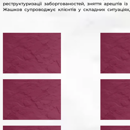
реструктуризації заборгованостей, зняття арештів і
Жашков супроводжує клієнтів у складних ситуаціях,
ПЕРЕГОВОРИ ІЗ
ПРОВ
КРЕДИТОРАМИ
РЕСТ
ПЕРЕГОВОРИ ІЗ КРЕДИТОРАМИ
ПРОВЕСТИ РЕСТРУКТУРИЗАЦІЮ