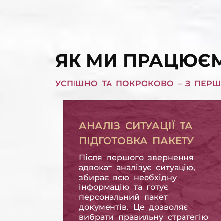
ЗАХИСТ ПРАВ
ВИКУ
ПОЗИЧАЛЬНИКА
ЗОБО
ЗАХИСТ ПРАВ ПОЗИЧАЛЬНИКА
ВИКУП КРЕДИТНИХ ЗОБОВ'ЯЗАНЬ
ЯК МИ ПРАЦЮЄМ
УСПІШНО ТА ПОКРОКОВО – З ПЕРШ
АНАЛІЗ СИТУАЦІЇ ТА
ПІДГОТОВКА ПАКЕТУ
Після першого звернення
адвокат аналізує ситуацію,
збирає всю необхідну
інформацію та готує
персональний пакет
документів. Це дозволяє
вибрати правильну стратегію