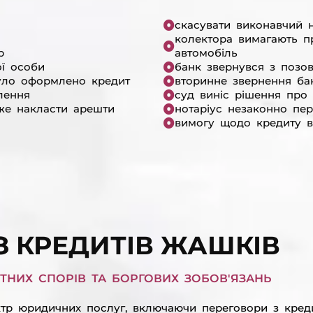
скасувати виконавчий н
колектора вимагають п
р
автомобіль
ої особи
банк звернувся з позо
уло оформлено кредит
вторинне звернення ба
лення
суд виніс рішення про 
же накласти арешти
нотаріус незаконно пе
вимогу щодо кредиту в
З КРЕДИТІВ ЖАШКІВ
НИХ СПОРІВ ТА БОРГОВИХ ЗОБОВ'ЯЗАНЬ
р юридичних послуг, включаючи переговори з креди