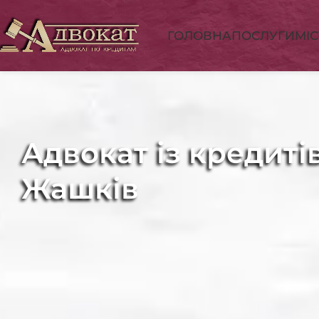
ГОЛОВНА
ПОСЛУГИ
МІ
Адвокат із кредиті
Жашків