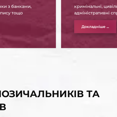
чки з банками,
кримінальні, цивіл
апису тощо
адміністративні с
Докладніше ...
ОЗИЧАЛЬНИКІВ ТА
В