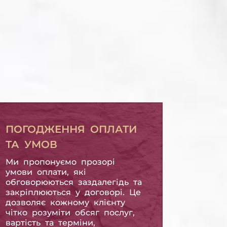
БОРГ З
МІКРОПОЗИКИ
БОРГ З МІКРОПОЗИКИ
ПОГОДЖЕННЯ ОПЛАТИ
ТА УМОВ
Ми пропонуємо прозорі
умови оплати, які
обговорюються заздалегідь та
закріплюються у договорі. Це
дозволяє кожному клієнту
чітко розуміти обсяг послуг,
вартість та терміни,