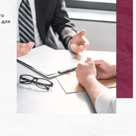
го
 для