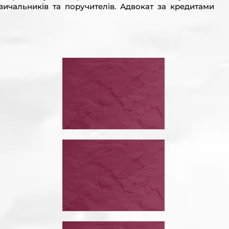
озичальників та поручителів. Адвокат за кредитами
ЙСНИМ
ЗУПИНИТИ
ГОВІР
ВИКОНАВЧЕ
ПРОВАДЖЕННЯ
ЗУПИНИТИ ВИКОНАВЧЕ ПРОВАДЖЕННЯ