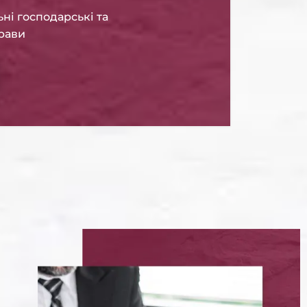
ьні господарські та
прави