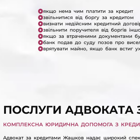
якщо нема чим платити за кредит
звільнитися від боргу за кредитом
визнати недійсним кредитний догові
звільнити поручителя від боргів інш
якщо за втраченими документами б
банк подав до суду позов про висе
врятувати майно, якщо банк встиг у
ПОСЛУГИ АДВОКАТА 
КОМПЛЕКСНА ЮРИДИЧНА ДОПОМОГА З КРЕДИТ
Адвокат за кредитами Жашков надає широкий спект