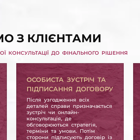
П КРЕДИТНИХ
СПИСАТИ ПЕНІ,
В'ЯЗАНЬ
ШТРАФИ
СПИСАТИ ПЕНІ, ШТРАФИ
О З КЛІЄНТАМИ
ОЇ КОНСУЛЬТАЦІЇ ДО ФІНАЛЬНОГО РІШЕННЯ
ОСОБИСТА ЗУСТРІЧ ТА
ПІДПИСАННЯ ДОГОВОРУ
Після узгодження всіх
деталей справи призначається
зустріч чи онлайн-
консультація, де
обговорюються стратегія,
терміни та умови. Потім
сторони підписують договір із