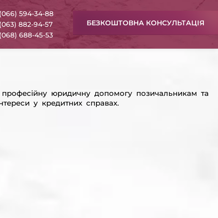
(066) 594-34-88
БЕЗКОШТОВНА КОНСУЛЬТАЦІЯ
(063) 882-94-57
(068) 688-45-53
 професійну юридичну допомогу позичальникам та
нтереси у кредитних справах.