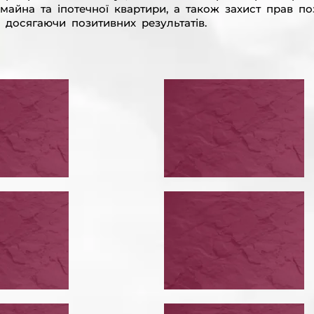
з майна та іпотечної квартири, а також захист прав п
 досягаючи позитивних результатів.
ЕСТИ
ВИЗНАТИ НЕДІ
РУКТУРИЗАЦІЮ
КРЕДИТНИЙ ДО
ВИЗНАТИ НЕДІЙСНИМ КРЕДИТНИЙ ДОГОВІР