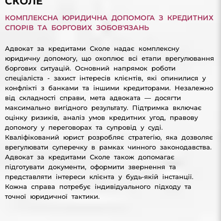
СКОЛЕ
КОМПЛЕКСНА ЮРИДИЧНА ДОПОМОГА З КРЕДИТНИХ
СПОРІВ ТА БОРГОВИХ ЗОБОВ'ЯЗАНЬ
Адвокат за кредитами Сколе надає комплексну
юридичну допомогу, що охоплює всі етапи врегулювання
боргових ситуацій. Основний напрямок роботи
спеціаліста - захист інтересів клієнтів, які опинилися у
конфлікті з банками та іншими кредиторами. Незалежно
від складності справи, мета адвоката — досягти
максимально вигідного результату. Підтримка включає
оцінку ризиків, аналіз умов кредитних угод, правову
допомогу у переговорах та супровід у суді.
Кваліфікований юрист розробляє стратегію, яка дозволяє
врегулювати суперечку в рамках чинного законодавства.
Адвокат за кредитами Сколе також допомагає
підготувати документи, оформити звернення та
представляти інтереси клієнта у будь-якій інстанції.
Кожна справа потребує індивідуального підходу та
точної юридичної тактики.