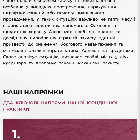
часто стають джерелом стресу та невизначеності,
особливо у випадках прострочення, нарахування
штрафних санкцій або початку виконавчого
провадження. У таких ситуаціях важливо не гаяти часу і
скористатися юридичною допомогою. Фахівець із
кредитних справ у Сколе має необхідні знання та
досвід для вироблення стратегії захисту, здатної
призвести до зниження боргового навантаження та
мінімізації ризиків втрати майна. Адвокат за кредитами
Сколе аналізує ситуацію, визначає слабкі місця у діях
кредитора та пропонує законні механізми захисту.
НАШІ НАПРЯМКИ
ДВА КЛЮЧОВІ НАПРЯМИ НАШОЇ ЮРИДИЧНОЇ
ПРАКТИКИ
1.