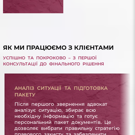
БОРГ З МІКРОПОЗИКИ
БОРГ З МІКРОПОЗИКИ
ЯК МИ ПРАЦЮЄМО З КЛІЄНТАМИ
УСПІШНО ТА ПОКРОКОВО – З ПЕРШОЇ
КОНСУЛЬТАЦІЇ ДО ФІНАЛЬНОГО РІШЕННЯ
АНАЛІЗ СИТУАЦІЇ ТА ПІДГОТОВКА
ПАКЕТУ
Після першого звернення адвокат
аналізує ситуацію, збирає всю
необхідну інформацію та готує
персональний пакет документів. Це
дозволяє вибрати правильну стратегію
правового захисту та забезпечити