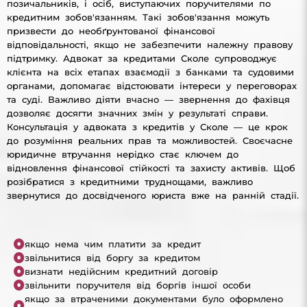
позичальників, і осіб, виступаючих поручителями по
кредитним зобов'язанням. Такі зобов'язання можуть
призвести до необґрунтованої фінансової
відповідальності, якщо не забезпечити належну правову
підтримку. Адвокат за кредитами Сколе супроводжує
клієнта на всіх етапах взаємодії з банками та судовими
органами, допомагає відстоювати інтереси у переговорах
та суді. Важливо діяти вчасно — звернення до фахівця
дозволяє досягти значних змін у результаті справи.
Консультація у адвоката з кредитів у Сколе — це крок
до розуміння реальних прав та можливостей. Своєчасне
юридичне втручання нерідко стає ключем до
відновлення фінансової стійкості та захисту активів. Щоб
розібратися з кредитними труднощами, важливо
звернутися до досвідченого юриста вже на ранній стадії.
якщо нема чим платити за кредит
звільнитися від боргу за кредитом
визнати недійсним кредитний договір
звільнити поручителя від боргів іншої особи
якщо за втраченими документами було оформлено