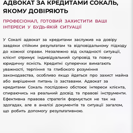
АДВОКАТ ЗА КРЕДИТАМИ СОКАЛЬ,
ЯКОМУ ДОВІРЯЮТЬ
ПРОФЕСІОНАЛ, ГОТОВИЙ ЗАХИСТИТИ ВАШІ
ІНТЕРЕСИ У БУДЬ-ЯКІЙ СИТУАЦІЇ
У Сокалі адвокат за кредитами заслужив на довіру
завдяки стійким результатам та відповідальному підходу
до кожної справи. Незалежно від складності ситуації,
клієнт отримує індивідуальний супровід та повну
юридичну ясність. Кредитні суперечки вимагають
уважності, терпіння та глибокого розуміння
законодавства, особливо якщо йдеться про захист майна
або вирішення питань із заставами. Адвокат за
кредитами Сокаль послідовно обстоює інтереси клієнта,
спираючись на реальний досвід та правові інструменти.
Ефективна правова стратегія формується не так на
здогадах, але в аналізі документів та ситуації загалом,
що робить допомогу результативною.