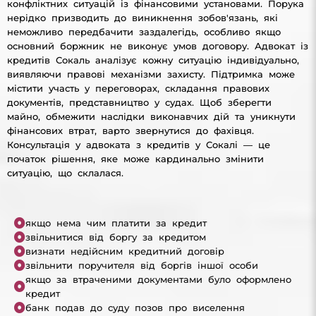
конфліктних ситуацій із фінансовими установами. Порука
нерідко призводить до виникнення зобов'язань, які
неможливо передбачити заздалегідь, особливо якщо
основний боржник не виконує умов договору. Адвокат із
кредитів Сокаль аналізує кожну ситуацію індивідуально,
виявляючи правові механізми захисту. Підтримка може
містити участь у переговорах, складання правових
документів, представництво у судах. Щоб зберегти
майно, обмежити наслідки виконавчих дій та уникнути
фінансових втрат, варто звернутися до фахівця.
Консультація у адвоката з кредитів у Сокалі — це
початок рішення, яке може кардинально змінити
ситуацію, що склалася.
якщо нема чим платити за кредит
звільнитися від боргу за кредитом
визнати недійсним кредитний договір
звільнити поручителя від боргів іншої особи
якщо за втраченими документами було оформлено
кредит
банк подав до суду позов про виселення