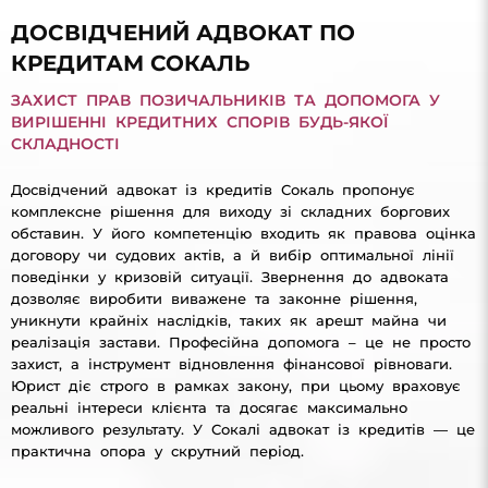
ДОСВІДЧЕНИЙ АДВОКАТ ПО
КРЕДИТАМ СОКАЛЬ
ЗАХИСТ ПРАВ ПОЗИЧАЛЬНИКІВ ТА ДОПОМОГА У
ВИРІШЕННІ КРЕДИТНИХ СПОРІВ БУДЬ-ЯКОЇ
СКЛАДНОСТІ
Досвідчений адвокат із кредитів Сокаль пропонує
комплексне рішення для виходу зі складних боргових
обставин. У його компетенцію входить як правова оцінка
договору чи судових актів, а й вибір оптимальної лінії
поведінки у кризовій ситуації. Звернення до адвоката
дозволяє виробити виважене та законне рішення,
уникнути крайніх наслідків, таких як арешт майна чи
реалізація застави. Професійна допомога – це не просто
захист, а інструмент відновлення фінансової рівноваги.
Юрист діє строго в рамках закону, при цьому враховує
реальні інтереси клієнта та досягає максимально
можливого результату. У Сокалі адвокат із кредитів — це
практична опора у скрутний період.