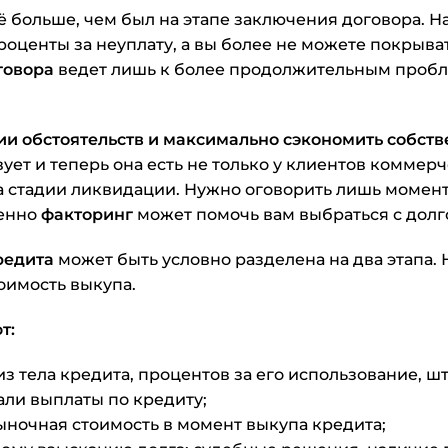
щё больше, чем был на этапе заключения договора. Н
проценты за неуплату, а вы более не можете покрыв
говора
ведет лишь к более продолжительным пробл
ии обстоятельств и максимально сэкономить собст
ует и теперь она есть не только у клиентов коммер
а стадии ликвидации. Нужно оговорить лишь момент 
менно
факторинг
может помочь вам выбраться с долг
редита
может быть условно разделена на два этапа.
оимость выкупа.
т:
з тела кредита, процентов за его использование, ш
али выплаты по кредиту;
ыночная стоимость в момент выкупа кредита;