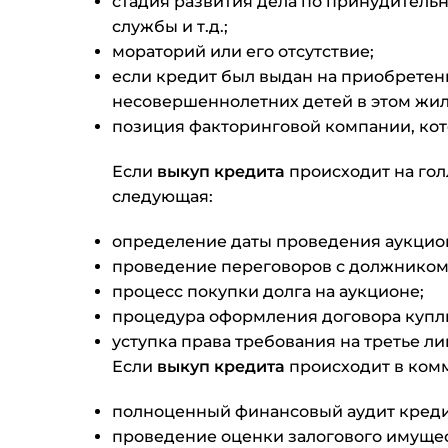
стадия развития дела по принудитель
службы и т.д.;
мораторий или его отсутствие;
если кредит был выдан на приобретени
несовершеннолетних детей в этом жил
позиция факторинговой компании, кот
Если
выкуп кредита
происходит на гол
следующая:
определение даты проведения аукцио
проведение переговоров с должником
процесс покупки долга на аукционе;
процедура оформления договора купл
уступка права требования на третье л
Если
выкуп кредита
происходит в ком
полноценный финансовый аудит креди
проведение оценки залогового имущес