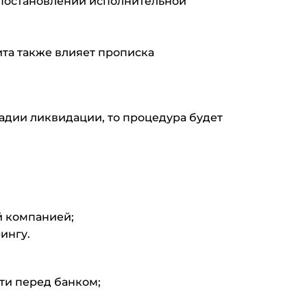
 постановлений исполнительной
ита также влияет прописка
тадии ликвидации, то процедура будет
й компанией;
ингу.
ти перед банком;