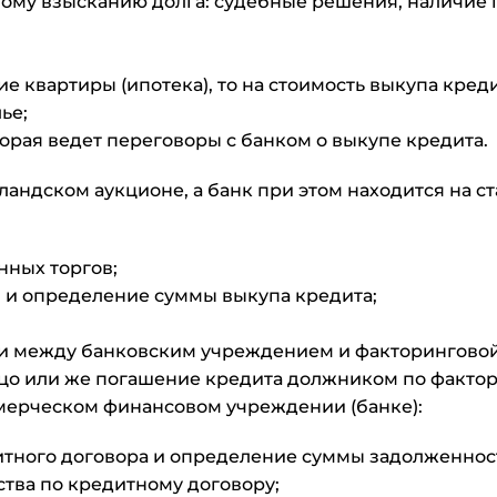
ному взысканию долга: судебные решения, наличие
е квартиры (ипотека), то на стоимость выкупа кред
ье;
орая ведет переговоры с банком о выкупе кредита.
ландском аукционе, а банк при этом находится на с
нных торгов;
 и определение суммы выкупа кредита;
и между банковским учреждением и факторингово
ицо или же погашение кредита должником по фактор
мерческом финансовом учреждении (банке):
тного договора и определение суммы задолженнос
тва по кредитному договору;