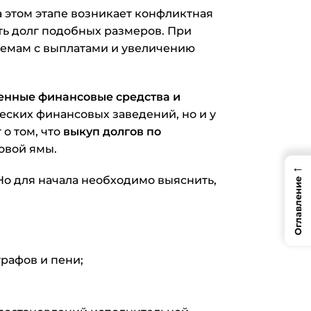
а этом этапе возникает конфликтная
ать долг подобных размеров. При
емам с выплатами и увеличению
венные финансовые средства и
ческих финансовых заведений, но и у
о том, что
выкуп долгов по
овой ямы.
←
 Но для начала необходимо выяснить,
Оглавление
трафов и пени;