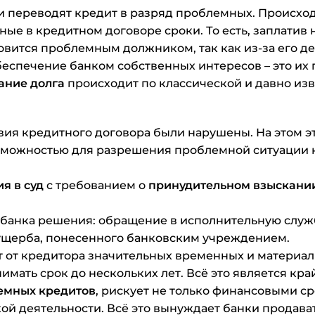
ки переводят кредит в разряд проблемных. Происход
ые в кредитном договоре сроки. То есть, заплатив 
вится проблемным должником, так как из-за его де
беспечение банком собственных интересов – это их
ание долга
происходит по классической и давно изв
вия кредитного договора были нарушены. На этом э
озможностью для разрешения проблемной ситуации
я в суд
с требованием о
принудительном взыскани
банка решения: обращение в исполнительную служб
ущерба, понесенного банковским учреждением.
 от кредитора значительных временных и материаль
имать срок до нескольких лет. Всё это является к
емных кредитов
, рискует не только финансовыми ср
ой деятельности. Всё это вынуждает банки продава