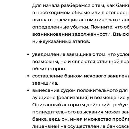
Для начала разберемся с тем, как бан
в необходимом объеме или в оговоренн
выплаты, заемщик автоматически стано
определенные убытки. Помните, что о
возникновении задолженности.
Взыск
нижеуказанных этапов:
уведомление заемщика о том, что усло
возможны, но и являются отличной в
обеих сторон.
составление банком
искового заявлени
заемщика.
вынесение судом положительного для 
аукционе (реализация) и возмещение 
Описанный алгоритм действий требует
принудительного взыскания может зан
банка, ведь он, имея
множество пробл
лицензией на осуществление банковск