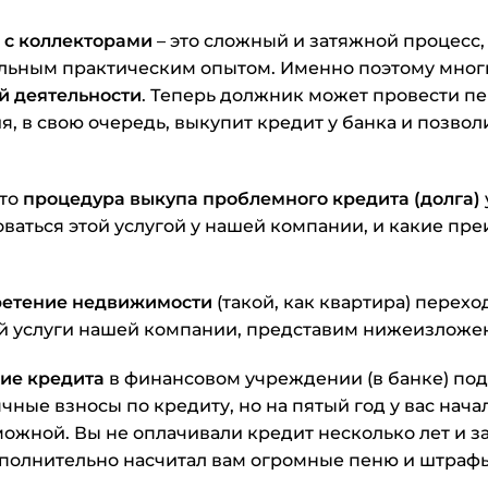
 с коллекторами
– это сложный и затяжной процесс
ельным практическим опытом. Именно поэтому мно
й деятельности
. Теперь должник может провести п
, в свою очередь, выкупит кредит у банка и позволи
это
процедура выкупа проблемного кредита (долга)
зоваться этой услугой у нашей компании, и какие пр
ретение недвижимости
(такой, как квартира) перех
ой услуги нашей компании, представим нижеизложе
ие кредита
в финансовом учреждении (в банке) под 1
чные взносы по кредиту, но на пятый год у вас нач
зможной. Вы не оплачивали кредит несколько лет и 
ополнительно насчитал вам огромные пеню и штрафы