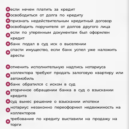
если нечем платить за кредит
освободиться от долга по кредиту
признать недействительным кредитный договор
освободить поручителя от долгов другого лица
если по утерянным документам был оформлен
кредит
банк подал в суд иск о выселении
спасти имущество, если банк успел уже наложить
аресты
отменить исполнительную надпись нотариуса
коллектора требуют продать залоговую квартиру или
автомобиль
банк обратился с иском в суд
вторичное обращении банка в суд о взыскании
кредита
суд вынес решение о взыскании ипотеки
нотариус незаконно переоформил недвижимость на
коллекторов
требование по кредиту выставили на продажу на
торги