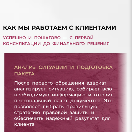
ДОЛГ ПО МИКРОЗАЙМУ
ДОЛГ ПО МИКРОЗАЙМУ
КАК МЫ РАБОТАЕМ С КЛИЕНТАМИ
УСПЕШНО И ПОШАГОВО — С ПЕРВОЙ
КОНСУЛЬТАЦИИ ДО ФИНАЛЬНОГО РЕШЕНИЯ
АНАЛИЗ СИТУАЦИИ И ПОДГОТОВКА
ПАКЕТА
После первого обращения адвокат
анализирует ситуацию, собирает всю
необходимую информацию и готовит
персональный пакет документов. Это
позволяет выбрать правильную
стратегию правовой защиты и
обеспечить надёжный результат для
клиента.