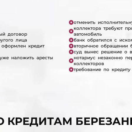
отменить исполнительн
коллектора требуют пр
ый договор
автомобиль
ругого лица
банк обратился с иско
 оформлен кредит
вторичное обращении б
суд вынес решение о 
 уже наложить аресты
нотариус незаконно п
коллекторов
требование по кредиту
О КРЕДИТАМ БЕРЕЗАН