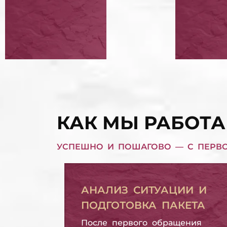
СНЯТИЕ АРЕСТА С
ЗАМО
ИМУЩЕСТВА
В БА
СНЯТИЕ АРЕСТА С ИМУЩЕСТВА
ЗАМОРОЗИТЬ КРЕДИТ В БАНКЕ
ЗАЩИТА ПРАВ
ВЫКУ
ЗАЕМЩИКА
ОБЯЗ
ЗАЩИТА ПРАВ ЗАЕМЩИКА
ВЫКУП КРЕДИТНЫХ ОБЯЗАТЕЛЬСТВ
КАК МЫ РАБОТА
УСПЕШНО И ПОШАГОВО — С ПЕРВ
АНАЛИЗ СИТУАЦИИ И
ПОДГОТОВКА ПАКЕТА
После первого обращения