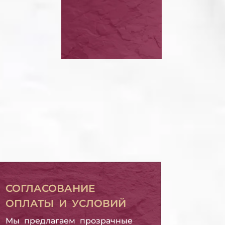
 ПО
БАНКРОТСТВО
ЗАЛОГ
ФИЗИЧЕСКОГО ЛИЦА
БАНКРОТСТВО ФИЗИЧЕСКОГО ЛИЦА
ДОЛГ ПО
МИКРОЗАЙМУ
ДОЛГ ПО МИКРОЗАЙМУ
СОГЛАСОВАНИЕ
ОПЛАТЫ И УСЛОВИЙ
Мы предлагаем прозрачные