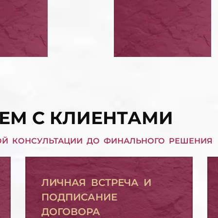
РОЗИТЬ КРЕДИТ
РЕШЕНИЕ СУДА
НКЕ
КРЕДИТУ ПОД 
КВАРТИРЫ
РЕШЕНИЕ СУДА ПО КРЕДИТУ ПОД ЗАЛОГ КВАРТИРЫ
П КРЕДИТНЫХ
СПИСАТЬ ПЕНИ,
АТЕЛЬСТВ
ШТРАФЫ
СПИСАТЬ ПЕНИ, ШТРАФЫ
ЕМ С КЛИЕНТАМИ
ОЙ КОНСУЛЬТАЦИИ ДО ФИНАЛЬНОГО РЕШЕНИЯ
ЛИЧНАЯ ВСТРЕЧА И
ПОДПИСАНИЕ
ДОГОВОРА