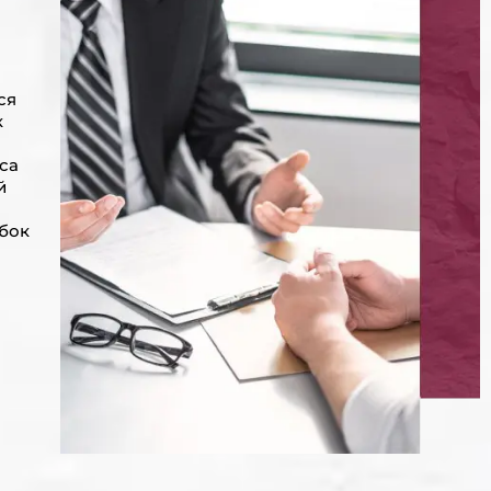
ся
к
са
й
бок