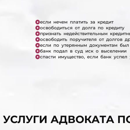
если нечем платить за кредит
освободиться от долга по кредиту
признать недействительным кредитн
освободить поручителя от долгов д
если по утерянным документам был
банк подал в суд иск о выселении
спасти имущество, если банк успел
УСЛУГИ АДВОКАТА П