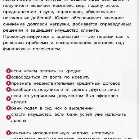
поручителя включает комплекс мер: подачу исков,
представление в суде, переговоры, обжалование
незаконных действий. Юрист обеспечивает законное
снижение долговой нагрузки, добивается справедливых
решений и защищает имущество клиента.
Проконсультируйтесь с адвокатом — это первый шаг к
решению проблемы и восстановлению контроля над
финансовым положением.
если нечем платить за кредит
освободиться от долга по кредиту
признать недействительным кредитный договор
освободить поручителя от долгов другого лица
если по утерянным документам был оформлен
кредит
банк подал в суд иск о выселении
спасти имущество, если банк успел уже наложить
аресты
отменить исполнительную надпись нотариуса
коллектора требуют продать залоговую квартиру или