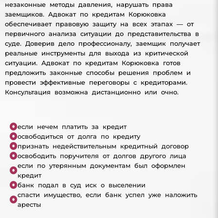
незаконные методы давления, нарушать права
заемщиков. Адвокат по кредитам Корюковка
обеспечивает правовую защиту на всех этапах — от
первичного анализа ситуации до представительства в
суде. Доверив дело профессионалу, заемщик получает
реальные инструменты для выхода из критической
ситуации. Адвокат по кредитам Корюковка готов
предложить законные способы решения проблем и
провести эффективные переговоры с кредиторами.
Консультация возможна дистанционно или очно.
если нечем платить за кредит
освободиться от долга по кредиту
признать недействительным кредитный договор
освободить поручителя от долгов другого лица
если по утерянным документам был оформлен
кредит
банк подал в суд иск о выселении
спасти имущество, если банк успел уже наложить
аресты