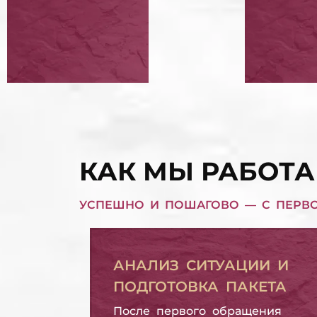
СНЯТИЕ АРЕСТА С
ЗАМО
ИМУЩЕСТВА
В БА
СНЯТИЕ АРЕСТА С ИМУЩЕСТВА
ЗАМОРОЗИТЬ КРЕДИТ В БАНКЕ
ЗАЩИТА ПРАВ
ВЫКУ
ЗАЕМЩИКА
ОБЯЗ
ЗАЩИТА ПРАВ ЗАЕМЩИКА
ВЫКУП КРЕДИТНЫХ ОБЯЗАТЕЛЬСТВ
КАК МЫ РАБОТА
УСПЕШНО И ПОШАГОВО — С ПЕРВ
АНАЛИЗ СИТУАЦИИ И
ПОДГОТОВКА ПАКЕТА
После первого обращения