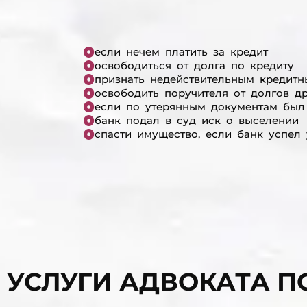
если нечем платить за кредит
освободиться от долга по кредиту
признать недействительным кредитн
освободить поручителя от долгов д
если по утерянным документам был
банк подал в суд иск о выселении
спасти имущество, если банк успел
УСЛУГИ АДВОКАТА П