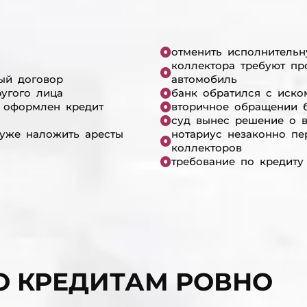
отменить исполнительн
коллектора требуют пр
ый договор
автомобиль
ругого лица
банк обратился с иско
 оформлен кредит
вторичное обращении б
суд вынес решение о 
 уже наложить аресты
нотариус незаконно п
коллекторов
требование по кредиту
О КРЕДИТАМ РОВНО