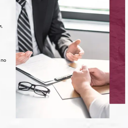
,
 по