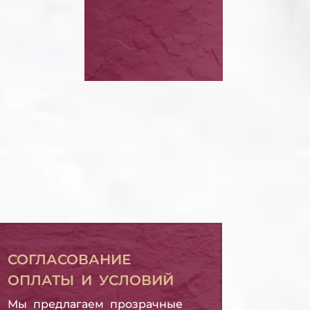
 ПО
БАНКРОТСТВО
ЗАЛОГ
ФИЗИЧЕСКОГО ЛИЦА
БАНКРОТСТВО ФИЗИЧЕСКОГО ЛИЦА
ДОЛГ ПО
МИКРОЗАЙМУ
ДОЛГ ПО МИКРОЗАЙМУ
СОГЛАСОВАНИЕ
ОПЛАТЫ И УСЛОВИЙ
Мы предлагаем прозрачные