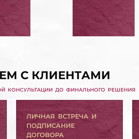
РОЗИТЬ КРЕДИТ
РЕШЕНИЕ СУДА
НКЕ
КРЕДИТУ ПОД 
КВАРТИРЫ
РЕШЕНИЕ СУДА ПО КРЕДИТУ ПОД ЗАЛОГ КВАРТИРЫ
П КРЕДИТНЫХ
СПИСАТЬ ПЕНИ,
АТЕЛЬСТВ
ШТРАФЫ
СПИСАТЬ ПЕНИ, ШТРАФЫ
ЕМ С КЛИЕНТАМИ
ОЙ КОНСУЛЬТАЦИИ ДО ФИНАЛЬНОГО РЕШЕНИЯ
ЛИЧНАЯ ВСТРЕЧА И
ПОДПИСАНИЕ
ДОГОВОРА