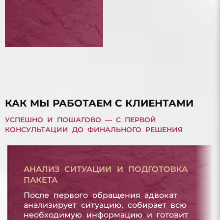
ЛИЦА
БАНКРОТСТВО ФИЗИЧЕСКОГО ЛИЦА
ДОЛГ ПО МИКРОЗАЙМУ
ДОЛГ ПО МИКРОЗАЙМУ
КАК МЫ РАБОТАЕМ С КЛИЕНТАМИ
УСПЕШНО И ПОШАГОВО — С ПЕРВОЙ
КОНСУЛЬТАЦИИ ДО ФИНАЛЬНОГО РЕШЕНИЯ
АНАЛИЗ СИТУАЦИИ И ПОДГОТОВКА
ПАКЕТА
После первого обращения адвокат
анализирует ситуацию, собирает всю
необходимую информацию и готовит